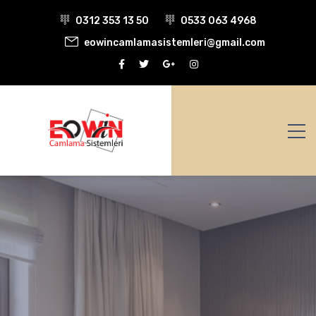
0312 353 13 50
0533 063 4968
eowincamlamasistemleri@gmail.com